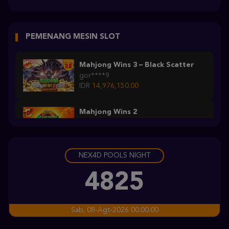
PEMENANG MESIN SLOT
Mahjong Wins 3 – Black Scatter
gor****9
IDR
14,976,150.00
Mahjong Wins 2
alfian****2
IDR
6,748,800.00
NEX4D POOLS NIGHT
Mahjong Wins 2
alfian****2
4825
IDR
5,120,500.00
Mahjong Wins 2
Sab, 08-Agt-2026 00.00.00
alfian****2
IDR
3,542,700.00