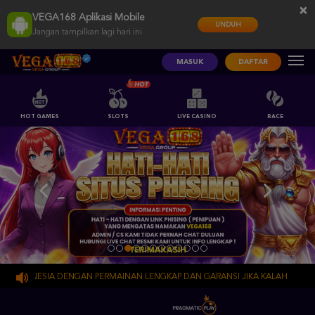
×
VEGA168 Aplikasi Mobile
UNDUH
Jangan tampilkan lagi hari ini
MASUK
DAFTAR
HOT GAMES
SLOTS
LIVE CASINO
RACE
I INDONESIA DENGAN PERMAINAN LENGKAP DAN GARANSI JIKA KALAH
Pemel