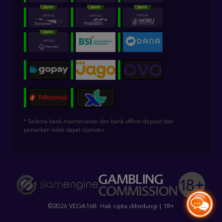
* Selama bank maintenance dan bank offline deposit dan
penarikan tidak dapat diproses
©2026 VEGA168. Hak cipta dilindungi | 18+