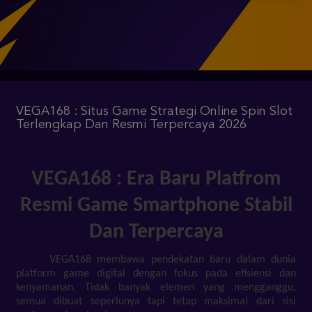
VEGA168 : Situs Game Strategi Online Spin Slot
Terlengkap Dan Resmi Terpercaya 2026
VEGA168 : Era Baru Platfrom
Resmi Game Smartphone Stabil
Dan Terpercaya
VEGA168 membawa pendekatan baru dalam dunia
platform game digital dengan fokus pada efisiensi dan
kenyamanan, Tidak banyak elemen yang mengganggu,
semua dibuat seperlunya tapi tetap maksimal dari sisi